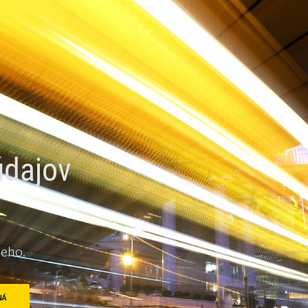
údajov
neho.
NÁ