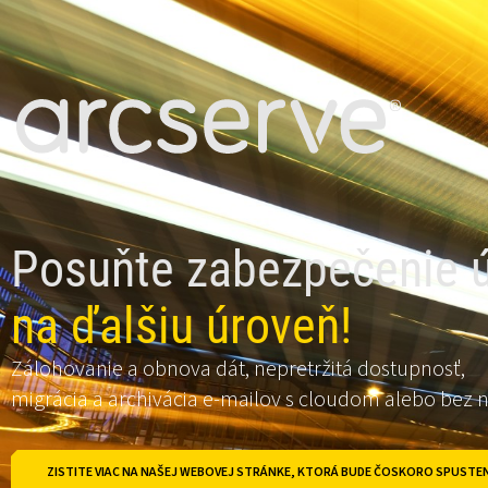
Posuňte zabezpečenie 
na ďalšiu úroveň!
Zálohovanie a obnova dát, nepretržitá dostupnosť,
migrácia a archivácia e-mailov s cloudom alebo bez 
ZISTITE VIAC NA NAŠEJ WEBOVEJ STRÁNKE, KTORÁ BUDE ČOSKORO SPUSTE