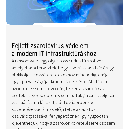
Fejlett zsarolóvírus-védelem
a modern IT-infrastruktúrákhoz
A ransomware egy olyan rosszindulatú szoftver,
amelyet arra terveztek, hogy titkosítsa adataid és így
blokkolja a hozzáférést azokhoz mindaddig, amíg
egyfajta váltságdíjat ki nem fizetsz érte. Általában
azonban ez sem megoldás, hiszen a zsarolók az
esetek nagy részében így sem tudják / akarják teljesen
visszaállítani a fájlokat, sőt további pénzbeli
követelésekkel állnak elő, illetve az adatok
kiszivárogtatásával fenyegetőznek. Így nyugodtan
kijelenthetjük, hogy a zsarolók követeléseinek sosem