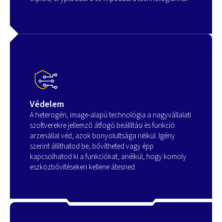
Védelem
A heterogén, image-alapú technológia a nagyvállalati
szoftverekre jellemző átfogó beállítási és funkció
arzenállal véd, azok bonyolultsága nélkül. Igény
szerint állíthatod be, bővítheted vagy épp
kapcsolhatod ki a funkciókat, anélkül, hogy komoly
eszközbővítéseken kellene átesned.