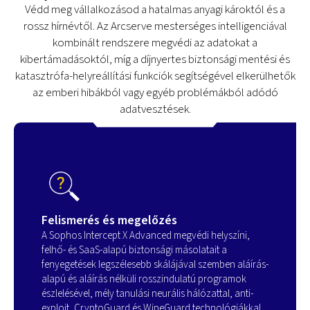
Védd meg vállalkozásod a hatalmas anyagi károktól és a
rossz hírnévtől. Az Arcserve mesterséges intelligenciával
kombinált rendszere megvédi az adatokat a
kibertámadásoktól, míg a díjnyertes biztonsági mentési és
katasztrófa-helyreállítási funkciók segítségével elkerülhetők
az emberi hibákból vagy egyéb problémákból adódó
adatvesztések.
Felismerés és megelőzés
A Sophos Intercept X Advanced megvédi helyszíni,
felhő- és SaaS-alapú biztonsági másolatait a
fenyegetések legszélesebb skálájával szemben aláírás-
alapú és aláírás nélküli rosszindulatú programok
észlelésével, mély tanulási neurális hálózattal, anti-
exploit, CryptoGuard és WipeGuard technológiákkal.