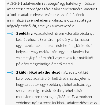
A „3-2-1-1 adatvédelmi stratégia“ egy hatékony módszer
az adatok biztonságos tárolására és védelmére, amelyet
a fontos adatok elvesztésének vagy sérülésének
minimalizálása érdekében alkalmaznak. Ez a stratégia
négy lépcsőből áll, amelyek a következők:
3 példány:
Az adatokról három különálló példányt
kell létrehozni. Ez a három példány tartalmazza
ugyanazokat az adatokat, és lehetőleg különböző
helyeken vagy eszközökön legyenek tárolva. Ha
valamelyik példány sérül vagy elveszik, a másik két
példány még mindig elérhető marad.
2 különböző adathordozón:
Az adatokat két
különböző adattárolón kell tárolni. Ez azt jelenti,
hogy az adatok egyik példánya lehet például egy
szerveren, míg a másik példány lehet külső
merevlemezen / szalagon / NAS-on. Ez a módszer
védelmet nyújt a technikai hibák, adatvesztések vagy