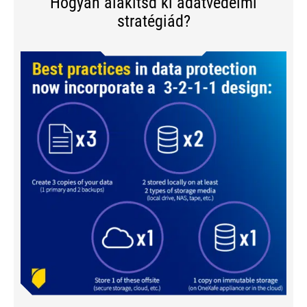
Hogyan alakítsd ki adatvédelmi
stratégiád?