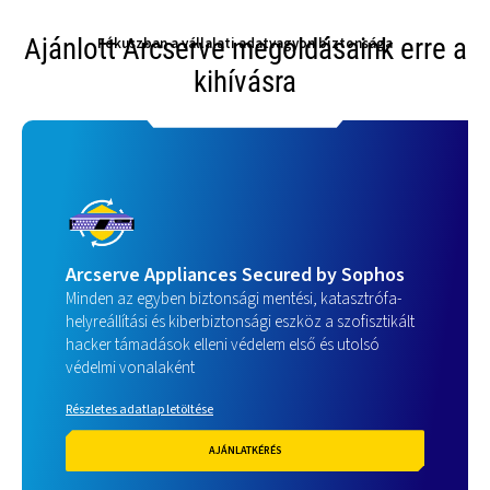
Ajánlott Arcserve megoldásaink erre a
Fókuszban a vállalati adatvagyon biztonsága
kihívásra
Arcserve Appliances Secured by Sophos
Minden az egyben biztonsági mentési, katasztrófa-
helyreállítási és kiberbiztonsági eszköz a szofisztikált
hacker támadások elleni védelem első és utolsó
védelmi vonalaként
Részletes adatlap letöltése
AJÁNLATKÉRÉS