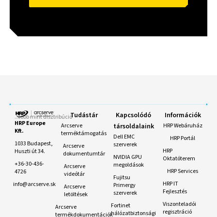
Tudástár
Kapcsolódó
Információk
.
.
.
t
ö
b
b
m
i
n
t
d
i
s
z
t
r
i
b
ú
c
i
ó
HRP Europe
Arcserve
társoldalaink
HRP Webáruház
Kft.
terméktámogatás
Dell EMC
HRP Portál
1033 Budapest,
szerverek
Arcserve
HRP
Huszti út 34.
dokumentumtár
NVIDIA GPU
Oktatóterem
+36-30-436-
megoldások
Arcserve
HRP Services
4726
videótár
Fujitsu
HRP IT
info@arcserve.sk
Primergy
Arcserve
Fejlesztés
szerverek
letöltések
Viszonteladói
Fortinet
Arcserve
regisztráció
hálózatbiztonsági
termékdokumentációk