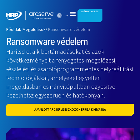
AJÁNLATKÉRÉS
Főoldal
/ Megoldások
/
Ransomware védelem
Ransomware védelem
Hárítsd el a kibertámadásokat és azok
következményeit a fenyegetés-megelőzési,
-észlelési és zsarolóprogrammentes helyreállítási
technológiákkal, amelyeket egyetlen
megoldásban és irányítópultban egyesítve
kezelhetsz egyszerűen és hatékonyan.
AJÁNLOTT ARCSERVE ESZKÖZÖK ERRE A KIHÍVÁSRA