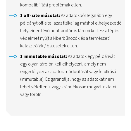
kompatibilitási problémák ellen.
1 off-site másolat:
Az adatokból legalább egy
példányt off-site, azaz fizikailag máshol elhelyezkedő
helyszínen lévő adattárolón is tárolni kell. Ez a lépés
védelmet nyújt a kiberbűnözők és a természeti
katasztrófák / balesetek ellen.
1 immutable másolat:
Az adatok egy példányát
egy olyan tárolón kell elhelyezni, amely nem
engedélyezi az adatok módosítását vagy felülírását
(immutable). Ez garantálja, hogy az adatokat nem
lehet véletlenül vagy szándékosan megváltoztatni
vagy törölni.